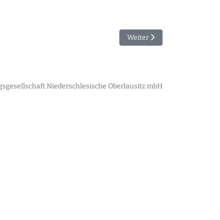
eliefert".
Nächster Beitrag: "Inklusio
Weiter
sgesellschaft Niederschlesische Oberlausitz mbH