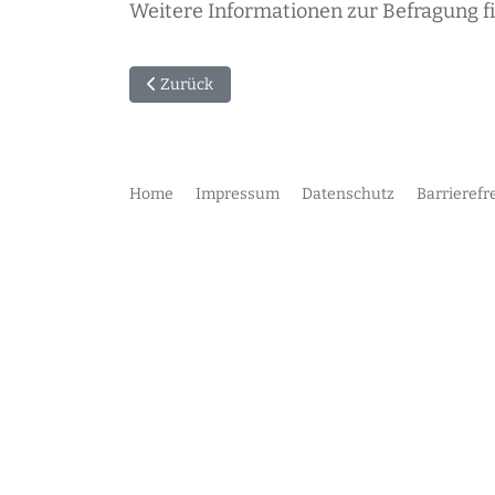
Weitere Informationen zur Befragung f
Vorheriger Beitrag: Patientenvertreter schlagen 
Zurück
Home
Impressum
Datenschutz
Barrierefr