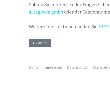
Sollten Sie Interesse oder Fragen haben
alltag@snl.gmbh
oder der Telefonnumme
Weitere Informationen finden Sie
HIER
Vorheriger Beitrag: Pflege-Report 2024 zeigt re
Zurück
Home
Impressum
Datenschutz
Barrierefr