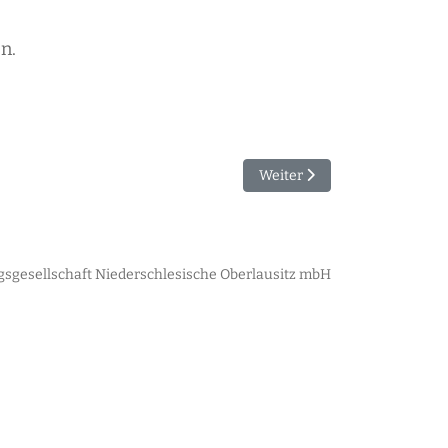
n.
Nächster Beitrag: KI im Eins
Weiter
sgesellschaft Niederschlesische Oberlausitz mbH