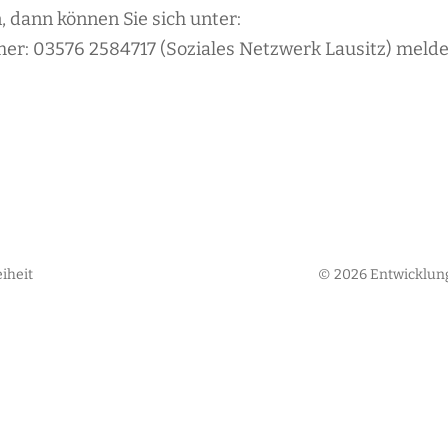
, dann können Sie sich unter:
r: 03576 2584717 (Soziales Netzwerk Lausitz) melde
.
gionale Unterschiede
eiheit
© 2026 Entwicklung