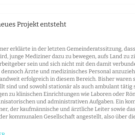
ues Projekt entsteht
mer erklärte in der letzten Gemeinderatssitzung, da
ird, junge Mediziner dazu zu bewegen, aufs Land zu z
eitgeber sein und sich nicht mit den damit verbund
 dennoch Ärzte und medizinisches Personal anzuzie
dweit erfolgreich in diesem Bereich. Bisher waren si
lt sind und sowohl stationär als auch ambulant tätig 
gen zu klinischen Einrichtungen wie Laboren oder R
anisatorischen und administrativen Aufgaben. Ein ko
ziner, der kaufmännische und ärztliche Leiter sowie d
der kommunalen Gesellschaft angestellt, also über di
ER
.