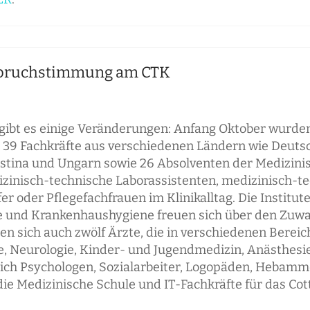
fbruchstimmung am CTK
gibt es einige Veränderungen: Anfang Oktober wurden
39 Fachkräfte aus verschiedenen Ländern wie Deutsch
alästina und Ungarn sowie 26 Absolventen der Medizini
izinisch-technische Laborassistenten, medizinisch-te
 oder Pflegefachfrauen im Klinikalltag. Die Institute 
e und Krankenhaushygiene freuen sich über den Zuwac
n sich auch zwölf Ärzte, die in verschiedenen Bereic
, Neurologie, Kinder- und Jugendmedizin, Anästhesie s
sich Psychologen, Sozialarbeiter, Logopäden, Hebamme
ie Medizinische Schule und IT-Fachkräfte für das Co