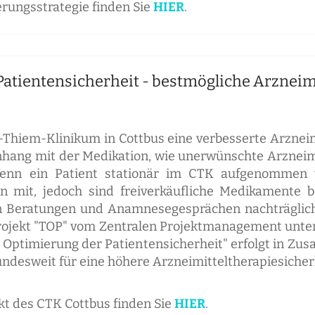
erungsstrategie finden Sie
HIER
.
Patientensicherheit - bestmögliche Arzneim
l-Thiem-Klinikum in Cottbus eine verbesserte Arzneimi
enhang mit der Medikation, wie unerwünschte Arzneim
Wenn ein Patient stationär im CTK aufgenommen w
n mit, jedoch sind freiverkäufliche Medikamente b
n Beratungen und Anamnesegesprächen nachträglic
rojekt "TOP" vom Zentralen Projektmanagement unter 
e Optimierung der Patientensicherheit" erfolgt in 
desweit für eine höhere Arzneimitteltherapiesicherhe
t des CTK Cottbus finden Sie
HIER
.