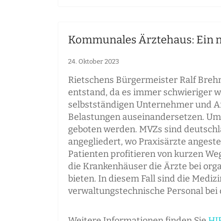
Kommunales Ärztehaus: Ein ne
24. Oktober 2023
Rietschens Bürgermeister Ralf Breh
entstand, da es immer schwieriger w
selbstständigen Unternehmer und Arb
Belastungen auseinandersetzen. Um
geboten werden. MVZs sind deutschlan
angegliedert, wo Praxisärzte angestel
Patienten profitieren von kurzen We
die Krankenhäuser die Ärzte bei org
bieten. In diesem Fall sind die Medi
verwaltungstechnische Personal bei 
Weitere Informationen finden Sie
HI